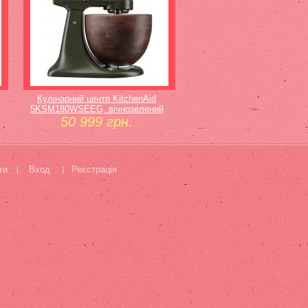
Кулінарний центр KitchenAid
5KSM180WSEEG, вічнозелений
50 999 грн.
ти
Вход
Реєстрація