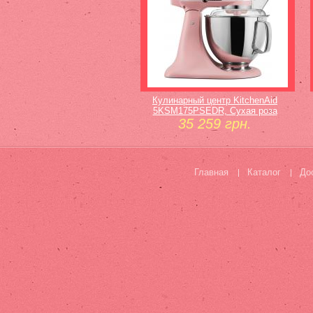
Кулинарный центр KitchenAid
5KSM175PSEDR, Сухая роза
35 259 грн.
Главная
Каталог
До