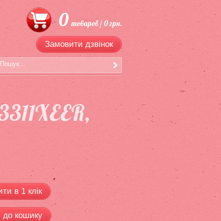
0
товаров / 0 грн.
Замовити дзвінок
3311XEER,
ти в 1 клік
 до кошику