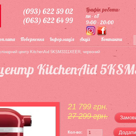
Графік роботи:
(093) 622 59 02
пн - сб
(063) 622 64 99
9:00 - 20:00
 оплата
Повернення
Інформація
Акції
Контакти
улінарний центр KitchenAid 5KSM3311XEER, червоний
центр KitchenAid 5KSM
21 799 грн.
27 299 грн.
Замови
Додати
Кол-во: