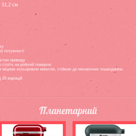
x 31,2 см
ху
ої потужності
астин приводу
о стоїть на робочій поверхні
я міцною кольоровою емаллю, стійкою до механічних пошкоджень
 20 варіацій
в
Планетарний