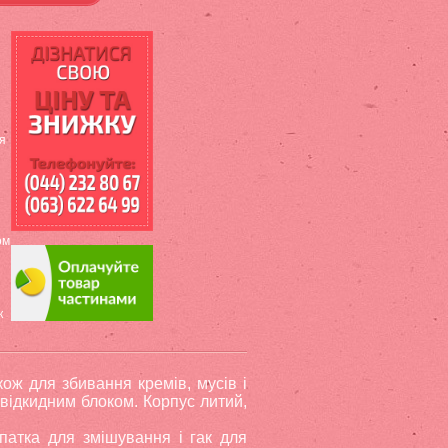
я
ом
к
ож для збивання кремів, мусів і
 відкидним блоком. Корпус литий,
опатка для змішування і гак для