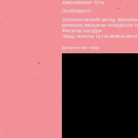
замішування тіста.
Особливості:
Запатентований метод змішування
ретельно змішуючи інгредієнти т
Фіксатор насадок
Чашу, лопатку та гак можна мити
Детально про товар