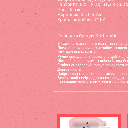
Габарити (В х Г х Ш): 31,2 x 19,8 
Вага: 6,5 кг
Виробник: KitchenAid
Країна виробник: США
Переваги бренду KitchenAid
Унікальна технологія «планетарного» ру
Поєднання класичного дизайну та висок
Литі деталі механізму
Ручне складання та ретельна добірка ч
Низький рівень шуму та вібрацій; надійн
Суцільнометалевий корпус покриваєтьс
Довговічність
Найрізноманітніша колірна гамма - понад
Величезний вибір додаткових насадок
Заявлений термін експлуатації - 25 рокі