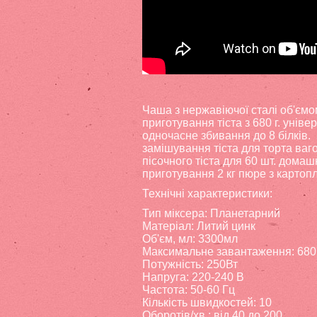
Чаша з нержавіючої сталі об'ємом
приготування тіста з 680 г. унів
одночасне збивання до 8 білків.
замішування тіста для торта вагою
пісочного тіста для 60 шт. домаш
приготування 2 кг пюре з картопл
Технічні характеристики:
Тип міксера: Планетарний
Матеріал: Литий цинк
Об'єм, мл: 3300мл
Максимальне завантаження: 680
Потужність: 250Вт
Напруга: 220-240 В
Частота: 50-60 Гц
Кількість швидкостей: 10
Оборотів/хв.: від 40 до 200