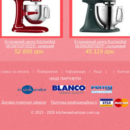
Кулінарний центр KitchenAid
Кулинарный центр KitchenAid
5KSM70JPXEER, червоний
5KSM185PSEPP, пальмовий
52 895 грн.
45 119 грн.
ставка та оплата
Повернення
Інформація
Акції
Контак
НАШІ ПАРТНЕРИ
Договір публічної оферти
Політика конфіденційності
© 2013 - 2026 kitchenaid-artisan.com.ua