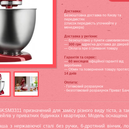
Доставка:
Безкоштовна доставка по Києву та
передмістях
(список передмість уточнюйте у
менеджера)
Доставка у регіони:
— безкоштовно у пункти самовивезенн
—
300 грн
адресна доставка до дверей
— Оплата при отриманні товару
Гарантія та сервіс:
—
60 месяцев
офіційної гарантії від
виробника
— Обмін та повернення товару протяг
14 днів
Оплата:
- Готівковий розрахунок
- безготівковий розрахунок Приват Бан
5KSM3311 призначений для замісу різного виду тіста, а так
тейлів у приватних будинках і квартирах. Модель оснащена
ша з нержавіючої сталі без ручки, 6-дротяний вінчик, л