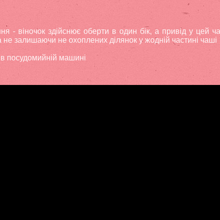
 - віночок здійснює оберти в один бік, а привід у цей ча
а не залишаючи не охоплених ділянок у жодній частині чаші
 в посудомийній машині