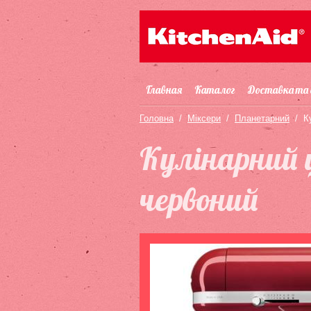
Главная
Каталог
Доставка та
Головна
/
Міксери
/
Планетарний
/
К
Кулінарний 
червоний