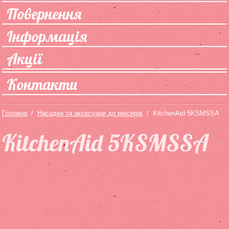
Повернення
Інформація
Акції
Контакти
Головна
/
Насадки та аксесуари до міксерів
/
KitchenAid 5KSMSSA
KitchenAid 5KSMSSA