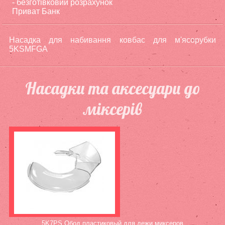
- безготівковий розрахунок
Приват Банк
Насадка для набивання ковбас для м'ясорубки
5KSMFGA
Насадки та аксесуари до
міксерів
5K7PS Обод пластиковый для дежи миксеров