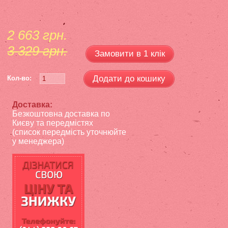
2 663 грн.
3 329 грн.
Замовити в 1 клік
Додати до кошику
Кол-во:
Доставка:
Безкоштовна доставка по
Києву та передмістях
(список передмість уточнюйте
у менеджера)